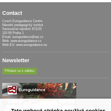
Contact
Czech Euroguidance Centre
Národní pedagogický institut
Senovážné náměstí 872/25
110 00 Praha 1
Email:
euroguidance@npi.cz
Web:
www.euroguidance.cz
Web EU:
www.euroguidance.eu
Newsletter
Přihlásit se k odběru
Tato webová stránka používá cookies