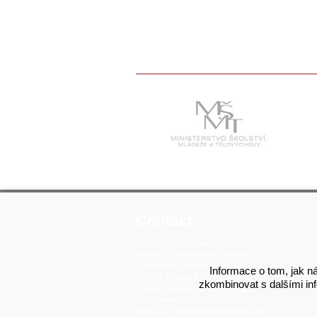
Contact
Czech Euroguidance Centre
Národní pedagogický institut
Senovážné náměstí 872/25
Informace o tom, jak ná
110 00 Praha 1
zkombinovat s dalšími info
Email:
euroguidance@npi.cz
Web:
www.euroguidance.cz
Web EU:
www.euroguidance.eu