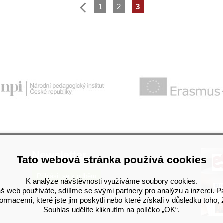
1
2
3
Newsletter
Tato webová stránka používá cookies
Přihlásit se k odběru
K analýze návštěvnosti využíváme soubory cookies.
š web používáte, sdílíme se svými partnery pro analýzu a inzerci. P
rmacemi, které jste jim poskytli nebo které získali v důsledku toho, 
Souhlas udělíte kliknutím na políčko „OK“.