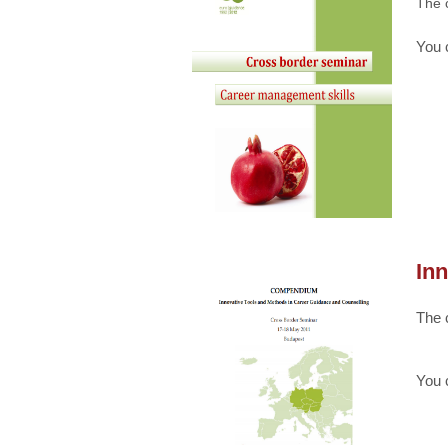
The 
You 
In
The 
You 