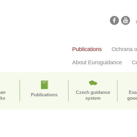
facebook
youtube
Publications
Ochrana o
About Euroguidance
C
ean
Czech guidance
Exa
Publications
rks
system
good