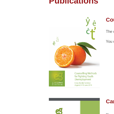
Publications
Co
The 
You 
Ca