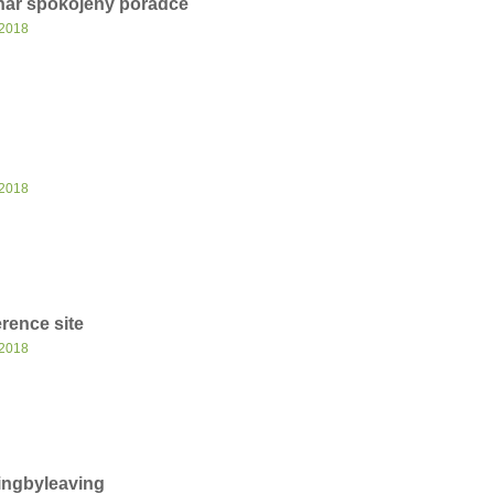
nar spokojený poradce
 2018
 2018
rence site
 2018
ingbyleaving