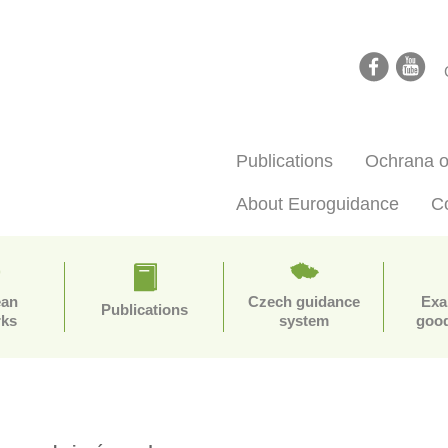
facebook
youtube
Publications
Ochrana o
About Euroguidance
C
ean
Czech guidance
Exa
Publications
rks
system
good