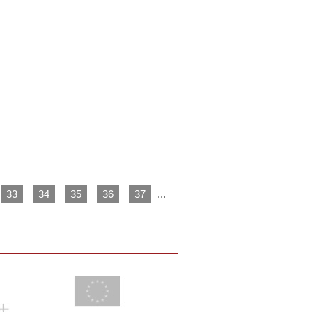
33
34
35
36
37
...