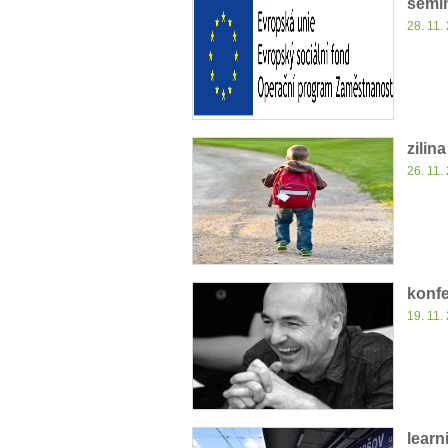
semi
28. 11.
zilina
26. 11.
konfe
19. 11.
learn