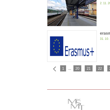
2. 11. 
eras
31. 10.
1
...
20
21
22