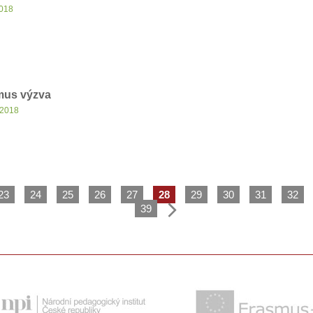
2018
mus výzva
 2018
23
24
25
26
27
28
29
30
31
32
39