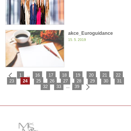
akce_Euroguidance
15. 5. 2019
1
...
16
17
18
19
20
21
22
23
24
25
26
27
28
29
30
31
32
33
...
39