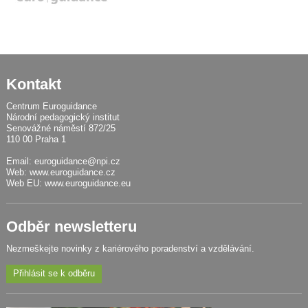
Kontakt
Centrum Euroguidance
Národní pedagogický institut
Senovážné náměstí 872/25
110 00 Praha 1
Email:
euroguidance@npi.cz
Web:
www.euroguidance.cz
Web EU:
www.euroguidance.eu
Odběr newsletteru
Nezmeškejte novinky z kariérového poradenství a vzdělávání.
Přihlásit se k odběru