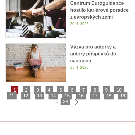
Centrum Euroguidance
hostilo kariérové poradce
z evropských zemí
20. 4. 2026
Výzva pro autorky a
autory příspěvků do
časopisu
15. 4. 2026
1
2
3
4
5
6
7
8
9
10
11
12
13
14
15
16
17
18
19
...
39