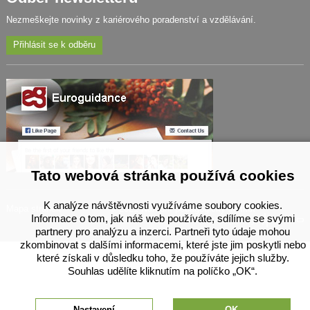
Nezmeškejte novinky z kariérového poradenství a vzdělávání.
Přihlásit se k odběru
Tato webová stránka používá cookies
K analýze návštěvnosti využíváme soubory cookies.
Mapa stránek
© 2021 Národní pedagogický institut
Informace o tom, jak náš web používáte, sdílíme se svými
developed by
partnery pro analýzu a inzerci. Partneři tyto údaje mohou
zkombinovat s dalšími informacemi, které jste jim poskytli nebo
které získali v důsledku toho, že používáte jejich služby.
Souhlas udělíte kliknutím na políčko „OK“.
Nastavení
OK