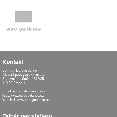
Kontakt
Centrum Euroguidance
Národní pedagogický institut
Senovážné náměstí 872/25
110 00 Praha 1
Email:
euroguidance@npi.cz
Web:
www.euroguidance.cz
Web EU:
www.euroguidance.eu
Odběr newsletteru