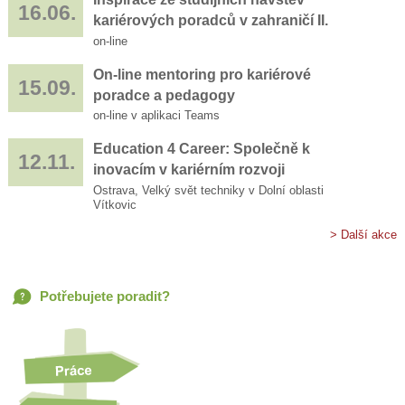
16.06.
kariérových poradců v zahraničí II.
on-line
On-line mentoring pro kariérové
15.09.
poradce a pedagogy
on-line v aplikaci Teams
Education 4 Career: Společně k
12.11.
inovacím v kariérním rozvoji
Ostrava, Velký svět techniky v Dolní oblasti
Vítkovic
> Další akce
Potřebujete poradit?