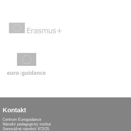
Kontakt
Centrum Euroguidance
Národní pedagogický institut
Senovážné náměstí 872/25