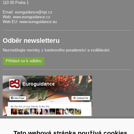
110 00 Praha 1
Email:
euroguidance@npi.cz
Web:
www.euroguidance.cz
Web EU:
www.euroguidance.eu
Odběr newsletteru
Nezmeškejte novinky z kariérového poradenství a vzdělávání.
Přihlásit se k odběru
Tato webová stránka používá cookies
Mapa stránek
© 2021 Národní pedagogický institut