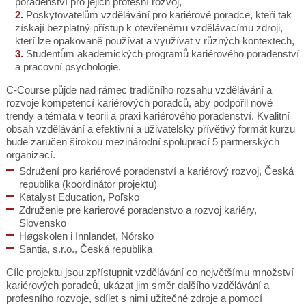
poradenství pro jejich profesní rozvoj,
Poskytovatelům vzdělávání pro kariérové poradce, kteří tak
získají bezplatný přístup k otevřenému vzdělávacímu zdroji,
kterí lze opakovaně používat a využívat v různých kontextech,
Studentům akademických programů kariérového poradenství
a pracovní psychologie.
C-Course půjde nad rámec tradičního rozsahu vzdělávání a
rozvoje kompetencí kariérových poradců, aby podpořil nové
trendy a témata v teorii a praxi kariérového poradenství. Kvalitní
obsah vzdělávání a efektivní a uživatelsky přívětivý formát kurzu
bude zaručen širokou mezinárodní spoluprací 5 partnerských
organizací.
Sdružení pro kariérové poradenství a kariérový rozvoj, Česká
republika (koordinátor projektu)
Katalyst Education, Poľsko
Združenie pre karierové poradenstvo a rozvoj kariéry,
Slovensko
Høgskolen i Innlandet, Nórsko
Santia, s.r.o., Česká republika
Cíle projektu jsou zpřístupnit vzdělávání co největšímu množství
kariérových poradců, ukázat jim směr dalšího vzdělávání a
profesního rozvoje, sdílet s nimi užitečné zdroje a pomocí