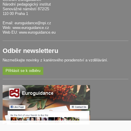
Národní pedagogický institut
Senovážné náměstí 872/25
110 00 Praha 1
Email:
euroguidance@npi.cz
Web:
www.euroguidance.cz
Web EU:
www.euroguidance.eu
Odběr newsletteru
Nezmeškejte novinky z kariérového poradenství a vzdělávání.
Přihlásit se k odběru