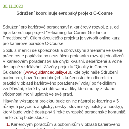
30.11.2020
Sdružení koordinuje evropský projekt C-Course
Sdružení pro kariérové poradenství a kariérový rozvoj, z.s. od
října koordinuje projekt “E-learning for Career Guidance
Practitioners“. Cílem dvouletého projektu je vytvořit online kurz
pro kariérové poradce C-Course.
Spolu s měnící se společností a obrovskými změnami ve světě
práce roste poptávka po neustálém profesním rozvoji jednotlivců.
V kariérovém poradenství ale chybí kvalitní, sebeřízené a volně
dostupné vzdělávání. Závěry projektu “Quality in Career
Guidance” (
www.guidancequality.eu
), kde bylo naše Sdružení
partnerem, hovoří o podobných zkušenostech: odborníci a
praktici v oblasti kariérového poradenství volají po flexibilním
vzdělávání, které by si řídili sami a díky kterému by získané
vědomosti mohli uplatnit ve své praxi.
Hlavním výstupem projektu bude online nástroj (e-learning v 5
různých jazycích: anglický, český, slovenský, polský a norský),
který bude volně dostupný široké evropské poradenské komunitě.
Tento zdroj bude sloužit:
Kariérovým poradcům a odborníkům v oblasti kariérového