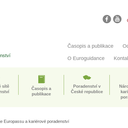
facebook
youtube
Časopis a publikace
Od
nství
O Euroguidance
Konta
 sítě
Poradenství v
Nár
Časopis a
nství
České republice
kar
publikace
por
je Europassu a kariérové poradenství