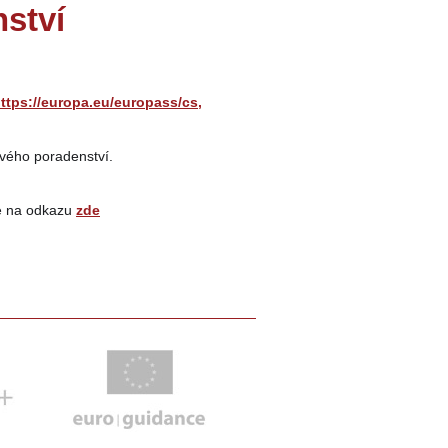
ství
ttps://europa.eu/europass/cs,
ového poradenství.
e na odkazu 
zde