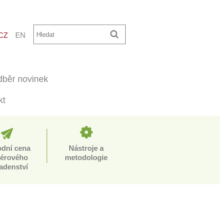
CZ
EN
běr novinek
kt
odní cena
Nástroje a
iérového
metodologie
adenství