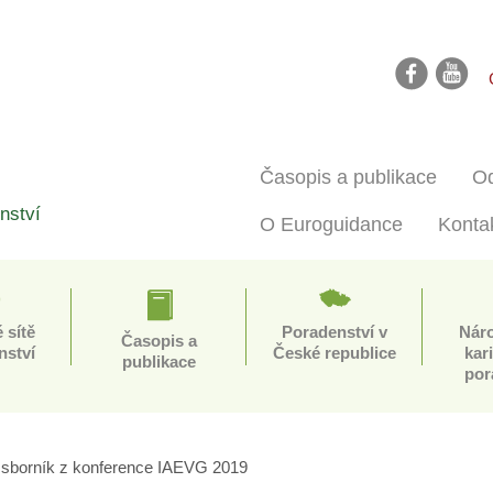
facebook
youtube
Časopis a publikace
Od
nství
O Euroguidance
Konta
 sítě
Poradenství v
Nár
Časopis a
nství
České republice
kar
publikace
por
 sborník z konference IAEVG 2019