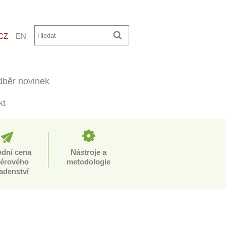
CZ
EN
běr novinek
kt
odní cena
Nástroje a
iérového
metodologie
adenství