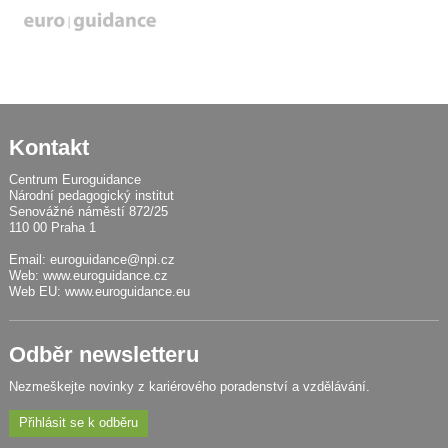
Kontakt
Centrum Euroguidance
Národní pedagogický institut
Senovážné náměstí 872/25
110 00 Praha 1
Email:
euroguidance@npi.cz
Web:
www.euroguidance.cz
Web EU:
www.euroguidance.eu
Odběr newsletteru
Nezmeškejte novinky z kariérového poradenství a vzdělávání.
Přihlásit se k odběru