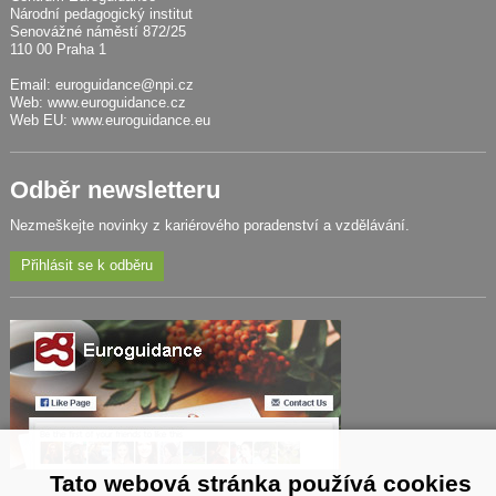
Národní pedagogický institut
Senovážné náměstí 872/25
110 00 Praha 1
Email:
euroguidance@npi.cz
Web:
www.euroguidance.cz
Web EU:
www.euroguidance.eu
Odběr newsletteru
Nezmeškejte novinky z kariérového poradenství a vzdělávání.
Přihlásit se k odběru
Tato webová stránka používá cookies