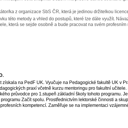
litátor/ka z organizace SbS ČR, která je jedinou držitelkou licen
u této metody a vhled do postupů, které lze dále využít. Náva
tele, která se sejde osobně a bude pracovat na svém profesním r
D.
t získala na PedF UK. Vyučuje na Pedagogické fakultě UK v P
edagogických praxí včetně kurzu mentoringu pro fakultní učitele
kého průvodce pro 1.stupeň základní školy tohoto programu. Je
 programu Začít spolu. Prostřednictvím lektorské činnosti a sk
 profesních kompetencí. Zaměřuje se na implementaci vzájemné 