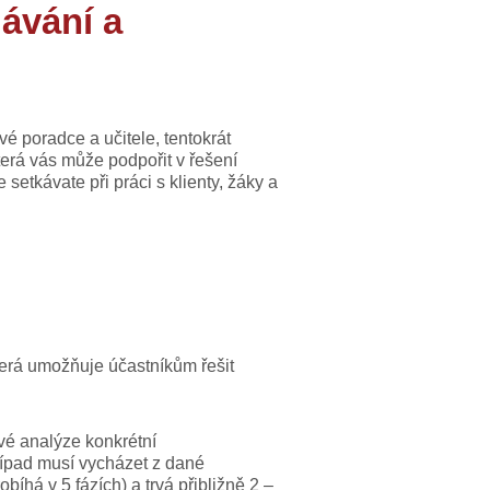
ávání a
é poradce a učitele, tentokrát
která vás může podpořit v řešení
 setkávate při práci s klienty, žáky a
která umožňuje účastníkům řešit
vé analýze kon
krétní
řípad musí vycházet z dané
íhá v 5 fázích) a trvá přibližně 2 –