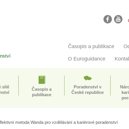
facebook
youtube
Časopis a publikace
Od
nství
O Euroguidance
Konta
 sítě
Poradenství v
Nár
Časopis a
nství
České republice
kar
publikace
por
lektivní metoda Wanda pro vzdělávání a kariérové poradenství