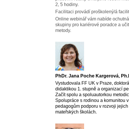
2, 5 hodiny.
Facilitaci provádí proškolený/á faci
Online webinář vám nabíde ochutnávk
skupiny pro kariérové poradce a uči
metody.
PhDr. Jana Poche Kargerová, Ph.
Vystudovala FF UK v Praze, doktorá
didaktikou 1. stupně a organizací p
Začít spolu a spoluautorkou metodic
Spolupráce s rodinou a komunitou v
pedagogům podporu v rozvoji jejich
mateřských školách.