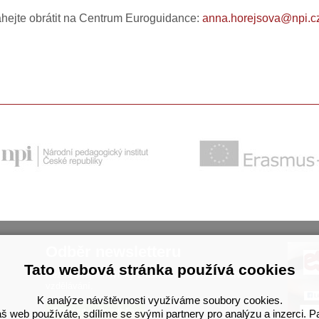
áhejte obrátit na Centrum Euroguidance:
anna.horejsova@npi.c
Odběr newsletteru
Tato webová stránka používá cookies
Nezmeškejte novinky z kariérového poradenství a
vzdělávání.
K analýze návštěvnosti využíváme soubory cookies.
Přihlásit se k odběru
š web používáte, sdílíme se svými partnery pro analýzu a inzerci. P