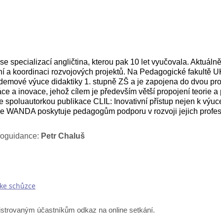
 se specializací angličtina, kterou pak 10 let vyučovala. Aktuál
í a koordinaci rozvojových projektů. Na Pedagogické fakultě U
andemové výuce didaktiky 1. stupně ZŠ a je zapojena do dvou pro
 a inovace, jehož cílem je především větší propojení teorie a 
e spoluautorkou publikace CLIL: Inovativní přístup nejen k výuce
lexe WANDA poskytuje pedagogům podporu v rozvoji jejich prof
roguidance:
Petr Chaluš
 ke schůzce
strovaným účastníkům odkaz na online setkání.