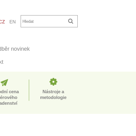
CZ
EN
běr novinek
kt
odní cena
Nástroje a
iérového
metodologie
adenství