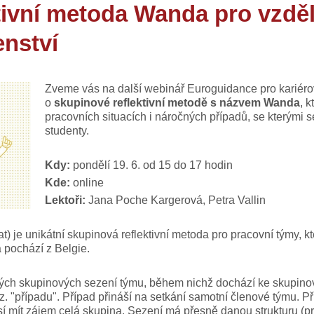
tivní metoda Wanda pro vzděl
enství
Zveme vás na další webinář Euroguidance pro kariérov
o
skupinové reflektivní metodě s názvem Wanda
, 
pracovních situacích i náročných případů, se kterými se
studenty.
Kdy:
pondělí 19. 6. od 15 do 17 hodin
Kde:
online
Lektoři:
Jana Poche Kargerová, Petra Vallin
t) je unikátní skupinová reflektivní metoda pro pracovní týmy, 
pochází z Belgie.
ch skupinových sezení týmu, během nichž dochází ke skupino
. "případu". Případ přináší n
a setkání samotní členové týmu. P
sí mít zájem celá skupina. Sezení má přesně danou strukturu (prob