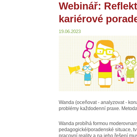
Webinář: Reflek
kariérové porad
19.06.2023
Wanda (oceňovat - analyzovat - kona
problémy každodenní praxe. Metoda 
Wanda probíhá formou moderovnaný
pedagogické/poradenské situace, tvz
pracovní reality a na jeho řešení mu