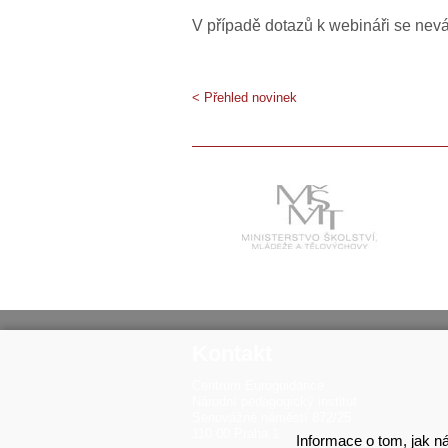
V případě dotazů k webináři se nev
< Přehled novinek
Kontakt
Centrum Euroguidance
Národní pedagogický institut
Senovážné náměstí 872/25
110 00 Praha 1
Informace o tom, jak ná