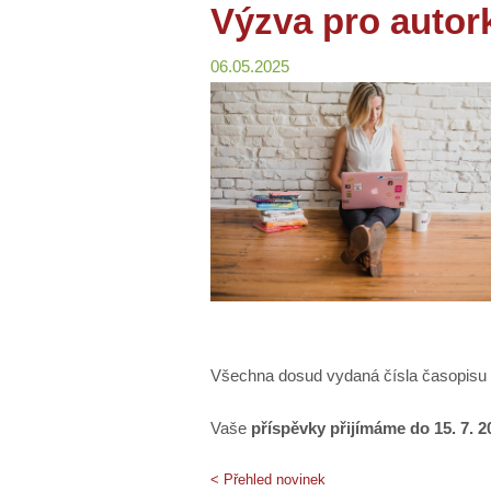
Výzva pro autor
06.05.2025
Všechna dosud vydaná čísla časopisu
Vaše
příspěvky přijímáme do 15. 7. 2
< Přehled novinek