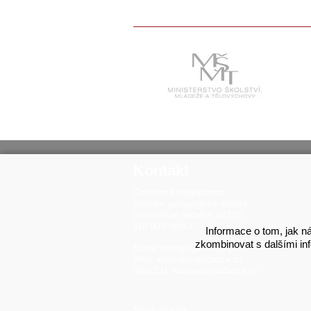
Kontakt
Centrum Euroguidance
Národní pedagogický institut
Senovážné náměstí 872/25
110 00 Praha 1
Informace o tom, jak ná
zkombinovat s dalšími info
Email:
euroguidance@npi.cz
Web:
www.euroguidance.cz
Web EU:
www.euroguidance.eu
Mapa stránek