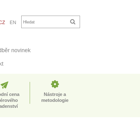
CZ
EN
běr novinek
kt
odní cena
Nástroje a
iérového
metodologie
adenství