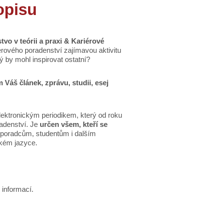
opisu
vo v teórii a praxi & Kariérové
riérového poradenství zajímavou aktivitu
ý by mohl inspirovat ostatní?
 Váš článek, zprávu, studii, esej
ktronickým periodikem, který od roku
radenství. Je
určen všem, kteří se
 poradcům, studentům i dalším
kém jazyce.
 informací.