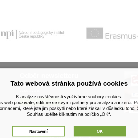
Odběr newsletteru
Tato webová stránka používá cookies
Nezmeškejte novinky z kariérového poradenství a
vzdělávání.
K analýze návštěvnosti využíváme soubory cookies.
Přihlásit se k odběru
š web používáte, sdílíme se svými partnery pro analýzu a inzerci. P
rmacemi, které jste jim poskytli nebo které získali v důsledku toho, 
Souhlas udělíte kliknutím na políčko „OK“.
Nastavení
OK
© 2021 Národní pedagogický institut