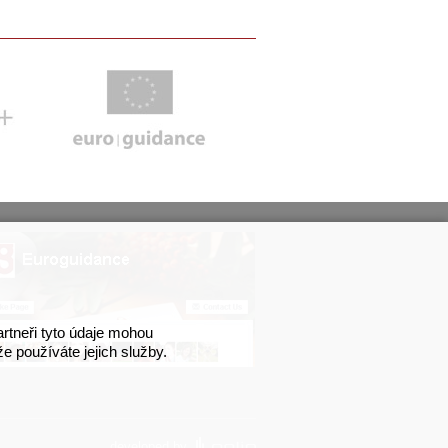
artneři tyto údaje mohou
že používáte jejich služby.
developed by