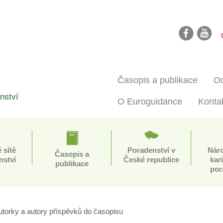
facebook
youtube
Časopis a publikace
Od
nství
O Euroguidance
Konta
 sítě
Poradenství v
Nár
Časopis a
nství
České republice
kar
publikace
por
utorky a autory příspěvků do časopisu