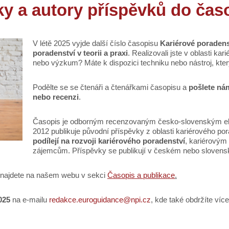
ky a autory příspěvků do čas
V létě 2025 vyjde další číslo časopisu
Kariérové poradenst
poradenství v teorii a praxi
. Realizovali jste v oblasti ka
nebo výzkum? Máte k dispozici techniku nebo nástroj, kter
Podělte se se čtenáři a čtenářkami časopisu a
pošlete nám
nebo recenzi
.
Časopis je odborným recenzovaným česko-slovenským ele
2012 publikuje původní příspěvky z oblasti kariérového po
podílejí na rozvoji kariérového poradenství
, kariérovým
zájemcům. Příspěvky se publikují v českém nebo slovens
 najdete na našem webu v sekci
Časopis a publikace
.
025
na e-mailu
redakce.euroguidance@npi.cz
, kde také obdržíte více