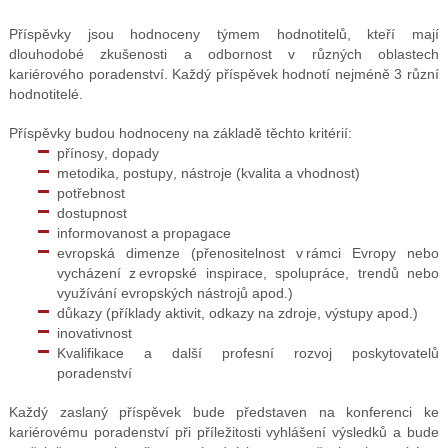
Příspěvky jsou hodnoceny týmem hodnotitelů, kteří mají
dlouhodobé zkušenosti a odbornost v různých oblastech
kariérového poradenství. Každý příspěvek hodnotí nejméně 3 různí
hodnotitelé.
Příspěvky budou hodnoceny na základě těchto kritérií:
přínosy, dopady
metodika, postupy, nástroje (kvalita a vhodnost)
potřebnost
dostupnost
informovanost a propagace
evropská dimenze (přenositelnost v rámci Evropy nebo
vycházení z evropské inspirace, spolupráce, trendů nebo
využívání evropských nástrojů apod.)
důkazy (příklady aktivit, odkazy na zdroje, výstupy apod.)
inovativnost
Kvalifikace a další profesní rozvoj poskytovatelů
poradenství
Každý zaslaný příspěvek bude představen na konferenci ke
kariérovému poradenství při příležitosti vyhlášení výsledků a bude