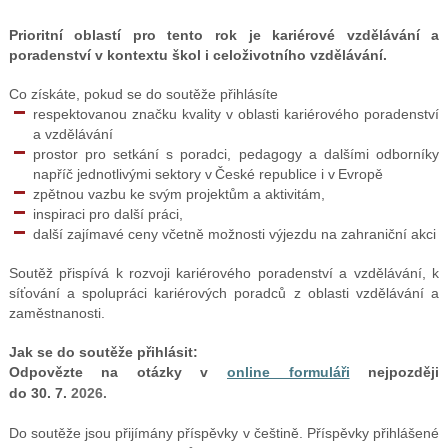
Prioritní oblastí pro tento rok je kariérové vzdělávání a
poradenství v
kontextu škol i celoživotního vzdělávání
.
Co získáte, pokud se do soutěže přihlásíte
respektovanou značku kvality v oblasti kariérového poradenství
a
vzdělávání
prostor pro setkání s poradci, pedagogy a dalšími odborníky
napříč jednotlivými sektory v České republice i v Evropě
zpětnou vazbu ke svým projektům a aktivitám,
inspiraci pro další práci,
další zajímavé ceny včetně možnosti výjezdu na zahraniční akci
Soutěž přispívá k rozvoji kariérového poradenství a vzdělávání, k
síťování a spolupráci kariérových poradců z oblasti vzdělávání a
zaměstnanosti.
Jak se do soutěže přihlásit:
Odpovězte na otázky v
online formuláři
nejpozději
do
30
.
7
.
2026.
Do soutěže jsou přijímány příspěvky v češtině. Příspěvky přihlášené