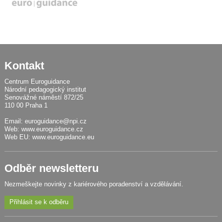
Kontakt
Centrum Euroguidance
Národní pedagogický institut
Senovážné náměstí 872/25
110 00 Praha 1
Email:
euroguidance@npi.cz
Web:
www.euroguidance.cz
Web EU:
www.euroguidance.eu
Odběr newsletteru
Nezmeškejte novinky z kariérového poradenství a vzdělávání.
Přihlásit se k odběru