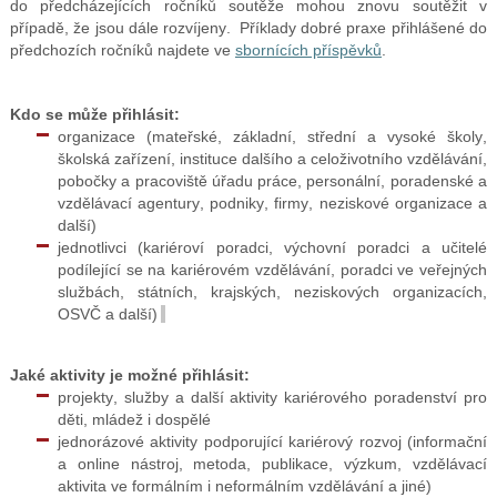
do předcházejících ročníků soutěže mohou znovu soutěžit v
případě, že jsou dále rozvíjeny.
Příklady dobré praxe přihlášené do
předchozích ročníků najdete ve
sbornících příspěvků
.
Kdo se může přihlásit:
organizace (mateřské, základní, střední a vysoké školy,
školská zařízení, instituce dalšího a celoživotního vzdělávání,
pobočky a pracoviště úřadu práce, personální, poradenské a
vzdělávací agentury, podniky, firmy, neziskové organizace a
další)
jednotlivci (kariéroví poradci, výchovní poradci a učitelé
podílející se na kariérovém vzdělávání, poradci ve veřejných
službách, státních, krajských, neziskových organizacích,
OSVČ a další)
Jaké aktivity je možné přihlásit:
projekty, služby a další aktivity kariérového poradenství pro
děti, mládež i dospělé
jednorázové aktivity podporující kariérový rozvoj (informační
a online nástroj, metoda, publikace, výzkum, vzdělávací
aktivita ve formálním i neformálním vzdělávání a jiné)