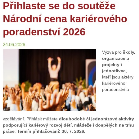
Přihlaste se do soutěže
Národní cena kariérového
poradenství 2026
24.06.2026
Výzva pro
školy,
organizace a
projekty i
jednotlivce
,
kteří jsou aktéry
kariérového
poradenství a
vzdělávání.
Přihlásit můžete
dlouhodobé či
jednorázové aktivity
podporující kariérový rozvoj dětí, mládeže i dospělých na trhu
práce
.
Termín přihlašování: 30. 7. 2026.