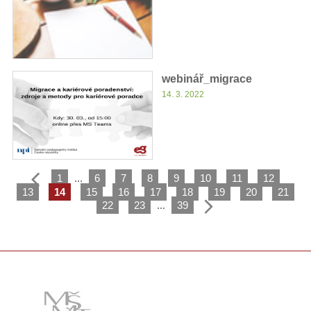
webinář_migrace
14. 3. 2022
1
...
6
7
8
9
10
11
12
13
14
15
16
17
18
19
20
21
22
23
...
39