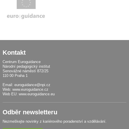
Kontakt
Centrum Euroguidance
Národní pedagogický institut
Senovážné náměstí 872/25
110 00 Praha 1
Email:
euroguidance@npi.cz
Web:
www.euroguidance.cz
Web EU:
www.euroguidance.eu
Odběr newsletteru
Nezmeškejte novinky z kariérového poradenství a vzdělávání.