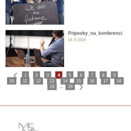
Pripevky_na_konferenci
18. 9. 2024
1
2
3
4
5
6
7
8
9
10
11
12
13
14
15
16
17
18
19
...
39