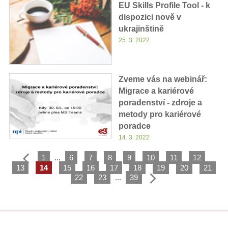
EU Skills Profile Tool - k
dispozici nově v
ukrajinštině
25. 3. 2022
Zveme vás na webinář:
Migrace a kariérové
poradenství - zdroje a
metody pro kariérové
poradce
14. 3. 2022
1
...
6
7
8
9
10
11
12
13
14
15
16
17
18
19
20
21
22
23
...
39