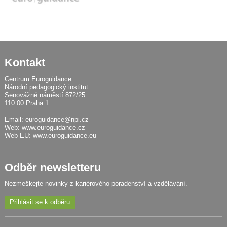
Kontakt
Centrum Euroguidance
Národní pedagogický institut
Senovážné náměstí 872/25
110 00 Praha 1
Email:
euroguidance@npi.cz
Web:
www.euroguidance.cz
Web EU:
www.euroguidance.eu
Odběr newsletteru
Nezmeškejte novinky z kariérového poradenství a vzdělávání.
Přihlásit se k odběru