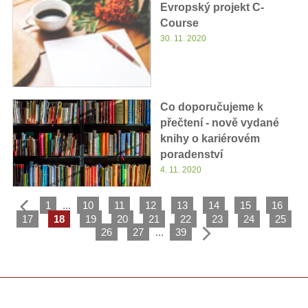
Evropský projekt C-
Course
30. 11. 2020
Co doporučujeme k
přečtení - nově vydané
knihy o kariérovém
poradenství
4. 11. 2020
1
...
10
11
12
13
14
15
16
17
18
19
20
21
22
23
24
25
26
27
...
39