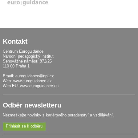
Kontakt
Centrum Euroguidance
Národní pedagogický institut
Senovážné náměstí 872/25
110 00 Praha 1
Email:
euroguidance@npi.cz
Web:
www.euroguidance.cz
Web EU:
www.euroguidance.eu
Odběr newsletteru
Nezmeškejte novinky z kariérového poradenství a vzdělávání.
Přihlásit se k odběru