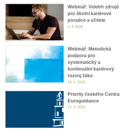
Webinář: Veletrh zdrojů
pro školní kariérové
poradce a učitele
3. 4. 2024
Webinář: Metodická
podpora pro
systematický a
kontinuální kariérový
rozvoj žáka
14. 3. 2024
Priority českého Centra
Euroguidance
12. 3. 2024