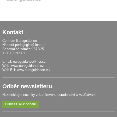
Kontakt
Centrum Euroguidance
Národní pedagogický institut
Senovážné náměstí 872/25
110 00 Praha 1
Email:
euroguidance@npi.cz
Web:
www.euroguidance.cz
Web EU:
www.euroguidance.eu
Odběr newsletteru
Nezmeškejte novinky z kariérového poradenství a vzdělávání.
Přihlásit se k odběru