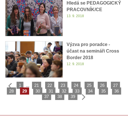
Hledá se PEDAGOGICKÝ
PRACOVNÍK/CE
13. 9. 2018
Výzva pro poradce -
účast na semináři Cross
Border 2018
12. 9. 2018
1
...
21
22
23
24
25
26
27
28
29
30
31
32
33
34
35
36
37
38
39