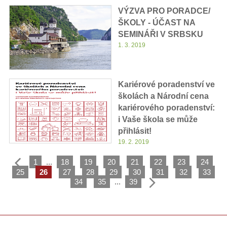
VÝZVA PRO PORADCE/
ŠKOLY - ÚČAST NA
SEMINÁŘI V SRBSKU
1. 3. 2019
Kariérové poradenství ve
školách a Národní cena
kariérového poradenství:
i Vaše škola se může
přihlásit!
19. 2. 2019
1
...
18
19
20
21
22
23
24
25
26
27
28
29
30
31
32
33
34
35
...
39