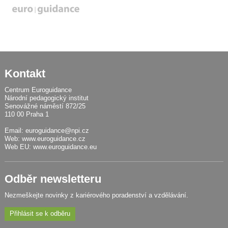
Kontakt
Centrum Euroguidance
Národní pedagogický institut
Senovážné náměstí 872/25
110 00 Praha 1
Email:
euroguidance@npi.cz
Web:
www.euroguidance.cz
Web EU:
www.euroguidance.eu
Odběr newsletteru
Nezmeškejte novinky z kariérového poradenství a vzdělávání.
Přihlásit se k odběru