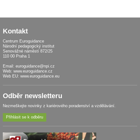
Kontakt
Centrum Euroguidance
Národní pedagogický institut
Senovážné náměstí 872/25
110 00 Praha 1
Email:
euroguidance@npi.cz
Web:
www.euroguidance.cz
Web EU:
www.euroguidance.eu
Odběr newsletteru
Nezmeškejte novinky z kariérového poradenství a vzdělávání.
Přihlásit se k odběru