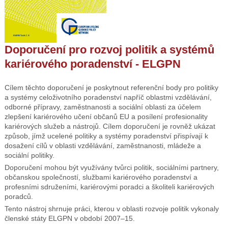
Doporučení pro rozvoj politik a systémů
kariérového poradenství - ELGPN
Cílem těchto doporučení je poskytnout referenční body pro politiky
a systémy celoživotního poradenství napříč oblastmi vzdělávání,
odborné přípravy, zaměstnanosti a sociální oblasti za účelem
zlepšení kariérového učení občanů EU a posílení profesionality
kariérových služeb a nástrojů. Cílem doporučení je rovněž ukázat
způsob, jímž ucelené politiky a systémy poradenství přispívají k
dosažení cílů v oblasti vzdělávání, zaměstnanosti, mládeže a
sociální politiky.
Doporučení mohou být využívány tvůrci politik, sociálními partnery,
občanskou společností, službami kariérového poradenství a
profesními sdruženími, kariérovými poradci a školiteli kariérových
poradců.
Tento nástroj shrnuje práci, kterou v oblasti rozvoje politik vykonaly
členské státy ELGPN v období 2007–15.