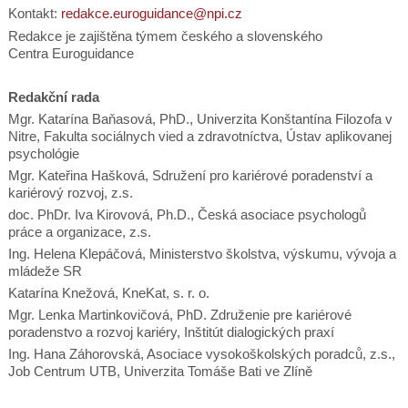
Kontakt:
redakce.euroguidance@npi.cz
Redakce je zajištěna týmem českého a slovenského
Centra Euroguidance
Redakční rada
Mgr. Katarína Baňasová, PhD., Univerzita Konštantína Filozofa v
Nitre, Fakulta sociálnych vied a zdravotníctva, Ústav aplikovanej
psychológie
Mgr. Kateřina Hašková, Sdružení pro kariérové poradenství a
kariérový rozvoj, z.s.
doc. PhDr. Iva Kirovová, Ph.D., Česká asociace psychologů
práce a organizace, z.s.
Ing. Helena Klepáčová,
Ministerstvo školstva, výskumu, vývoja a
mládeže SR
Katarína Knežová, KneKat, s. r. o.
Mgr. Lenka Martinkovičová, PhD. Združenie pre kariérové
poradenstvo a rozvoj kariéry, Inštitút dialogických praxí
Ing. Hana Záhorovská, Asociace vysokoškolských poradců, z.s.,
Job Centrum UTB, Univerzita Tomáše Bati ve Zlíně