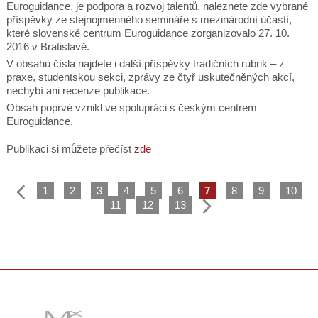
Euroguidance, je podpora a rozvoj talentů, naleznete zde vybrané
příspěvky ze stejnojmenného semináře s mezinárodní účastí,
které slovenské centrum Euroguidance zorganizovalo 27. 10.
2016 v Bratislavě.
V obsahu čísla najdete i další příspěvky tradičních rubrik – z
praxe, studentskou sekci, zprávy ze čtyř uskutečněných akcí,
nechybí ani recenze publikace.
Obsah poprvé vznikl ve spolupráci s českým centrem
Euroguidance.
Publikaci si můžete přečíst
zde
1
2
3
4
5
6
7
8
9
10
11
12
13